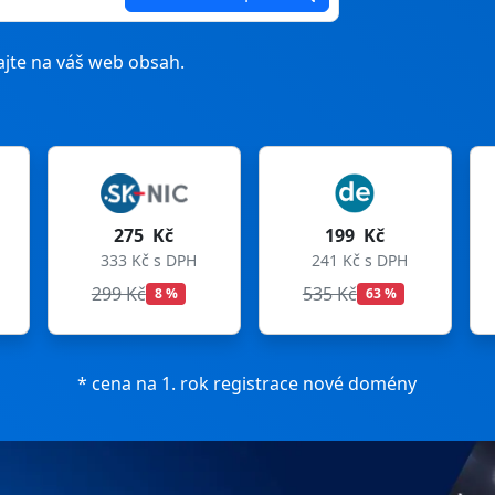
jte na váš web obsah.
 Kč
199 Kč
199 Kč
 s DPH
241 Kč s DPH
241 Kč s DPH
535 Kč
699 Kč
8 %
63 %
72 %
* cena na 1. rok registrace nové domény