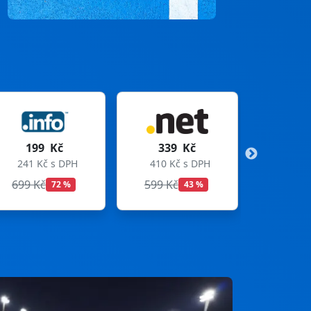
339 Kč
299 Kč
410 Kč s DPH
362 Kč s DPH
599 Kč
699 Kč
43 %
57 %