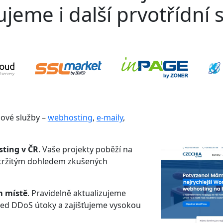
jeme i další prvotřídní s
gové služby –
webhosting
,
e-maily
,
sting v ČR
. Vaše projekty poběží na
etržitým dohledem zkušených
m místě
. Pravidelně aktualizujeme
řed DDoS útoky a zajišťujeme vysokou