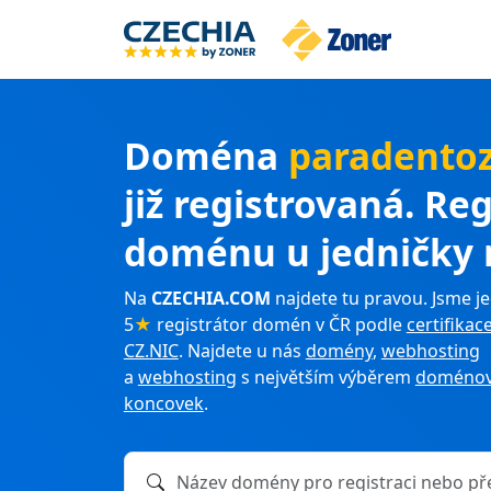
Doména
paradentoz
již registrovaná. Reg
doménu u jedničky 
Na
CZECHIA.COM
najdete tu pravou. Jsme je
5
★
registrátor domén v ČR podle
certifikac
CZ.NIC
. Najdete u nás
domény
,
webhosting
a
webhosting
s největším výběrem
doménov
koncovek
.
Název domény k registraci nebo převodu