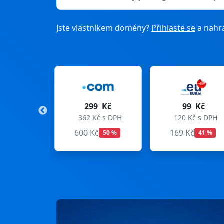
Jste vlastníkem domény?
Přihlaste se
a nahra
299 Kč
99 Kč
275
362 Kč s DPH
120 Kč s DPH
333 Kč
600 Kč
169 Kč
299 Kč
50 %
41 %